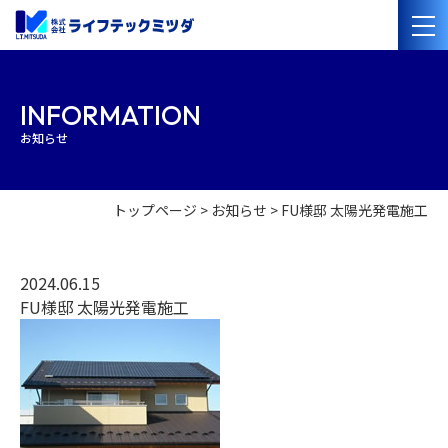
会社案内
INFORMATION
お知らせ
経営理念
会社概要
沿革
事業紹介
トップページ
お知らせ
FU様邸 太陽光発電施工
管工事・水道設備工事
電気設備工事
太陽光発電・オール電化設備工事
管洗浄・清掃
2024.06.15
FU様邸 太陽光発電施工
施工事例
採用情報
協力業者の
皆様へ