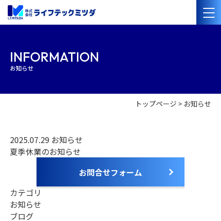
会社案内
INFORMATION
お知らせ
経営理念
会社概要
沿革
事業紹介
トップページ
お知らせ
管工事・水道設備工事
電気設備工事
太陽光発電・オール電化設備工事
管洗浄・清掃
2025.07.29
お知らせ
夏季休業のお知らせ
施工事例
お問合せフォーム
採用情報
カテゴリ
協力業者の
皆様へ
お知らせ
ブログ