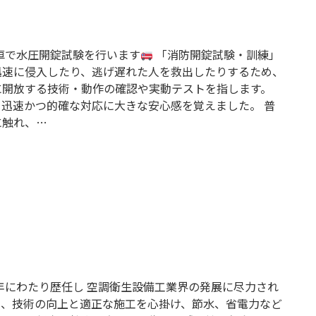
車で水圧開錠試験を行います
「消防開錠試験・訓練」
迅速に侵入したり、逃げ遅れた人を救出したりするため、
に開放する技術・動作の確認や実動テストを指します。
迅速かつ的確な対応に大きな安心感を覚えました。 普
に触れ、…
年にわたり歴任し 空調衛生設備工業界の発展に尽力され
、技術の向上と適正な施工を心掛け、節水、省電力など