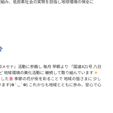
取組み、低炭素社会の実現を目指し地球環境の保全に
介
メセナ」活動に参画し 毎月 早朝より 「国道421号 八日
ど 地域環境の美化活動に 継続して取り組んでいます
ました
季節の花が街を彩ることで 地域の皆さまに 少し
ます(❁´◡`❁) これからも地域とともに歩み、安心で心