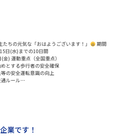
生たちの元気な「おはようございます！」
期間
5日(水)までの10日間
(金) 運動重点（全国重点）
始めとする歩行者の安全確保
先等の安全運転意識の向上
交通ルール…
定企業です！