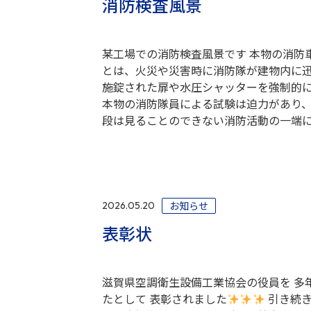
消防検査風景
某工場での消防検査風景です 本物の消防
とは、火災や災害時に消防隊が建物内に
施錠された扉や水圧シャッターを強制的
本物の消防隊員による試験は迫力があり、
段は見ることのできない消防活動の一端
お知らせ
2026.05.20
表彰状
滋賀県空調衛生設備工業協会の役員を 多
たとして 表彰されました
引き続き