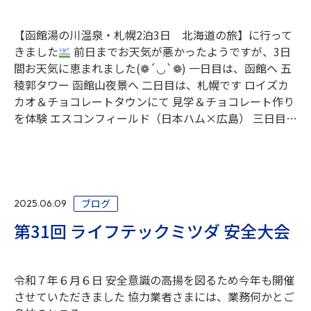
【函館湯の川温泉・札幌2泊3日 北海道の旅】に行って
きました
前日までお天気が悪かったようですが、3日
間お天気に恵まれました(❁´◡`❁) 一日目は、函館へ 五
稜郭タワー 函館山夜景へ 二日目は、札幌です ロイズカ
カオ＆チョコレートタウンにて 見学＆チョコレート作り
を体験 エスコンフィールド（日本ハム×広島） 三日目…
ブログ
2025.06.09
第31回 ライフテックミツダ 安全大会
令和７年６月６日 安全意識の高揚を図るため今年も開催
させていただきました 協力業者さまには、業務何かとご