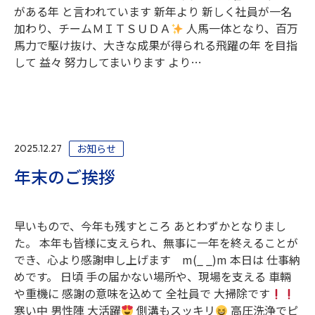
がある年 と言われています 新年より 新しく社員が一名
加わり、チームＭＩＴＳＵＤＡ
人馬一体となり、百万
馬力で駆け抜け、大きな成果が得られる飛躍の年 を目指
して 益々 努力してまいります より…
お知らせ
2025.12.27
年末のご挨拶
早いもので、今年も残すところ あとわずかとなりまし
た。 本年も皆様に支えられ、無事に一年を終えることが
でき、心より感謝申し上げます m(_ _)m 本日は 仕事納
めです。 日頃 手の届かない場所や、現場を支える 車輛
や重機に 感謝の意味を込めて 全社員で 大掃除です
寒い中 男性陣 大活躍
側溝もスッキリ
高圧洗浄でピ