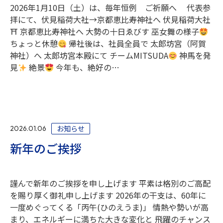
2026年1月10日（土）は、毎年恒例 ご祈願へ 代表参
拝にて、伏見稲荷大社→京都恵比寿神社へ 伏見稲荷大社
⛩ 京都恵比寿神社へ 大勢の十日ゑびす 巫女舞の様子
ちょっと休憩
帰社後は、社員全員で 太郎坊宮（阿賀
神社）へ 太郎坊宮本殿にて チームMITSUDA
神馬を発
見
絶景
今年も、絶好の…
お知らせ
2026.01.06
新年のご挨拶
謹んで新年のご挨拶を申し上げます 平素は格別のご高配
を賜り厚く御礼申し上げます 2026年の干支は、60年に
一度めぐってくる「丙午(ひのえうま)」 情熱や勢いが高
まり、エネルギーに満ちた大きな変化と 飛躍のチャンス