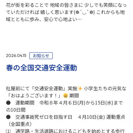
花が街を彩ることで 地域の皆さまに 少しでも笑顔になっ
ていただければ 嬉しく思います(❁´◡`❁) これからも地
域とともに歩み、安心で心地よい…
お知らせ
2026.04.15
春の全国交通安全運動
社屋前にて「交通安全運動」実施
小学生たちの元気な
「おはようございます！」
期間
● 運動期間 令和８年４月６日(月)から15日(水)まで
の10日間
● 交通事故死ゼロを目指す日 ４月10日(金) 運動重点
（全国重点）
⑴ 通学路・生活道路におけるこどもを始めとする歩行