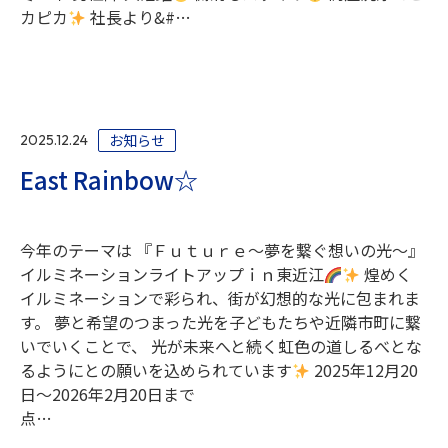
カピカ
社長より&#…
お知らせ
2025.12.24
East Rainbow☆
今年のテーマは 『Ｆｕｔｕｒｅ～夢を繋ぐ想いの光～』
イルミネーションライトアップｉｎ東近江
煌めく
イルミネーションで彩られ、街が幻想的な光に包まれま
す。 夢と希望のつまった光を子どもたちや近隣市町に繋
いでいくことで、 光が未来へと続く虹色の道しるべとな
るようにとの願いを込められています
2025年12月20
日～2026年2月20日まで
点…