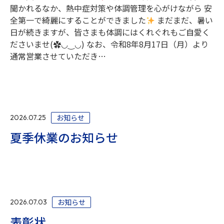
聞かれるなか、熱中症対策や体調管理を心がけながら 安
お電話でのお問合せ
（ 受付時間 平日9:00～18:00 ）
全第一で綺麗にすることができました
まだまだ、暑い
0748-23-0667
日が続きますが、皆さまも体調にはくれぐれもご自愛く
ださいませ(✿◡‿◡) なお、令和8年8月17日（月）より
通常営業させていただき…
Webからのお問合せ
お知らせ
2026.07.25
夏季休業のお知らせ
お知らせ
2026.07.03
表彰状