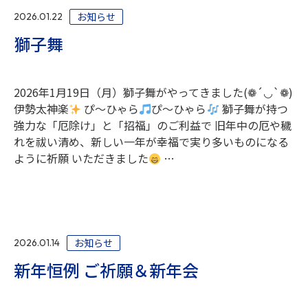
お知らせ
2026.01.22
獅子舞
2026年1月19日（月）獅子舞がやってきました(❁´◡`❁)
伊勢太神楽
ぴ～ひゃら
ぴ～ひゃら
獅子舞が持つ
強力な「厄除け」と「招福」のご利益で 旧年中の厄や穢
れを祓い清め、新しい一年が幸福で実り多いものになる
ように祈願 いただきました
…
お知らせ
2026.01.14
新年恒例 ご祈願＆新年会