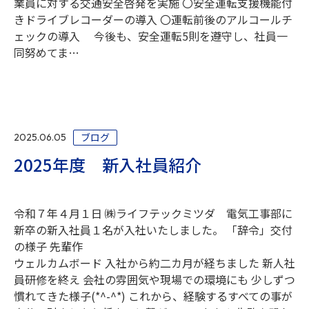
業員に対する交通安全啓発を実施 〇安全運転支援機能付
きドライブレコーダーの導入 〇運転前後のアルコールチ
ェックの導入 今後も、安全運転5則を遵守し、社員一
同努めてま…
ブログ
2025.06.05
2025年度 新入社員紹介
令和７年４月１日 ㈱ライフテックミツダ 電気工事部に
新卒の新入社員１名が入社いたしました。 「辞令」交付
の様子 先輩作
ウェルカムボード 入社から約二カ月が経ちました 新人社
員研修を終え 会社の雰囲気や現場での環境にも 少しずつ
慣れてきた様子(*^-^*) これから、経験するすべての事が