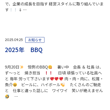
で、企業の成長を目指す 経営スタイルに取り組んでいま
す
⇓ …
お知らせ
2025.09.25
2025年 BBQ
9月20日
恒例のBBQ
暑い中 会長 ＆ 社長 は、
ず～っと 焼き担当
日頃 頑張っている社員へ
と 毎年 労って下さいます
肉・肉・肉に、松茸・
魚介
ビールに、ハイボール
たくさんのご馳走
と 仕事と違った話しに ワイワイ 笑いが絶えません
…