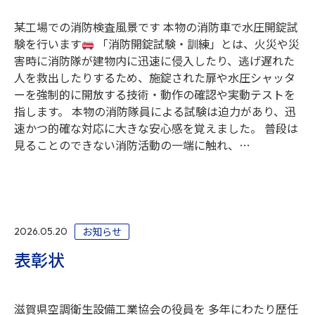
某工場での消防検査風景です 本物の消防車で水圧開錠試
験を行います
「消防開錠試験・訓練」とは、火災や災
害時に消防隊が建物内に迅速に侵入したり、逃げ遅れた
人を救出したりするため、施錠された扉や水圧シャッタ
ーを強制的に開放する技術・動作の確認や実動テストを
指します。 本物の消防隊員による試験は迫力があり、迅
速かつ的確な対応に大きな安心感を覚えました。 普段は
見ることのできない消防活動の一端に触れ、…
お知らせ
2026.05.20
表彰状
滋賀県空調衛生設備工業協会の役員を 多年にわたり歴任