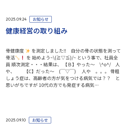
お知らせ
2025.09.24
健康経営の取り組み
骨健康度
を測定しました‼ 自分の骨の状態を測って
骨活
を 始めよう~\(≧▽≦)/~ という事で、社員全
員 順次測定・・・結果は、 【Ｂ】やった～ \^o^/ 人
や、 【C】だった～ (￣▽￣) 人や 。。。 骨粗
しょう症は、高齢者の方が気をつける病気では？？ と
思いがちですが 10代の方でも発症する病気…
お知らせ
2025.09.10