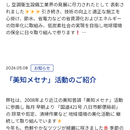
し 空調衛生設備工業界の発展に尽力されたとして 表彰さ
れました
引き続き、技術の向上と適正な施工を
心掛け、節水、省電力などの省資源化およびエネルギー
の効率化に取組み、低炭素社会の実現を目指し地球環境
の保全に日々取り組んで参ります
…
お知らせ
2026.05.08
「美知メセナ」活動のご紹介
弊社は、2008年より近江の美知普請「美知メセナ」活動
に参画し 毎月 早朝より 「国道421号 八日市郵便局前」
の 除草や剪定、清掃作業など 地域環境の美化活動に 継
続して取り組んでいます
今年も、色鮮やかなツツジが綺麗に咲きました
季節の