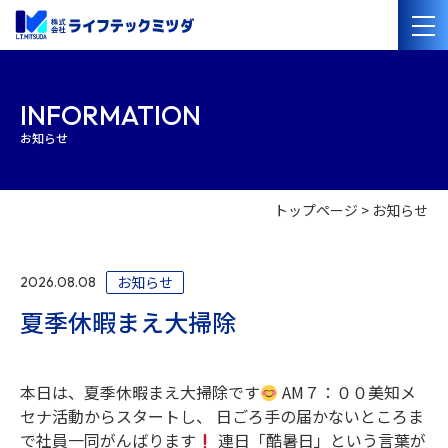
会社案内
INFORMATION
お知らせ
経営理念
会社概要
沿革
事業紹介
トップページ
お知らせ
管工事・水道設備工事
電気設備工事
太陽光発電・オール電化設備工事
管洗浄・清掃
お知らせ
2026.08.08
施工事例
夏季休暇まえ大掃除
採用情報
本日は、夏季休暇まえ大掃除です
AM７：００美知メ
協力業者の
皆様へ
セナ活動からスタートし、 日ごろ手の届かないところま
で社員一同がんばります
連日「酷暑日」という言葉が