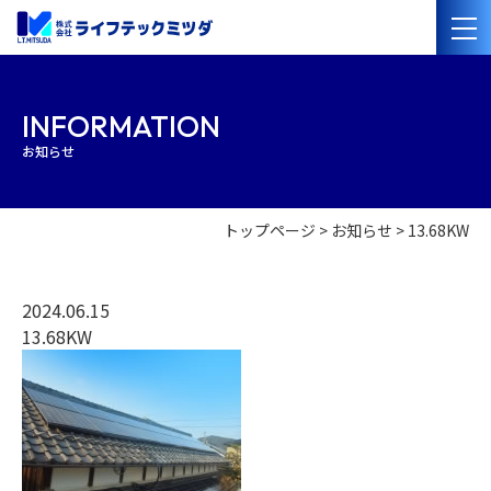
会社案内
INFORMATION
お知らせ
経営理念
会社概要
沿革
事業紹介
トップページ
お知らせ
13.68KW
管工事・水道設備工事
電気設備工事
太陽光発電・オール電化設備工事
管洗浄・清掃
2024.06.15
13.68KW
施工事例
採用情報
協力業者の
皆様へ