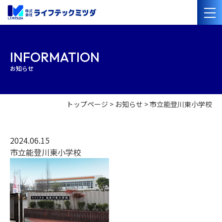
会社案内
INFORMATION
お知らせ
経営理念
会社概要
沿革
事業紹介
トップページ
お知らせ
市立能登川東小学校
管工事・水道設備工事
電気設備工事
太陽光発電・オール電化設備工事
管洗浄・清掃
2024.06.15
市立能登川東小学校
施工事例
採用情報
協力業者の
皆様へ