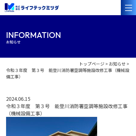
会社案内
INFORMATION
お知らせ
経営理念
会社概要
沿革
事業紹介
トップページ
お知らせ
令和３年度 第３号 能登川消防署空調等施設改修工事（機械設
管工事・水道設備工事
電気設備工事
備工事）
太陽光発電・オール電化設備工事
管洗浄・清掃
施工事例
2024.06.15
令和３年度 第３号 能登川消防署空調等施設改修工事
採用情報
（機械設備工事）
協力業者の
皆様へ