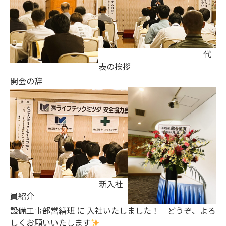
代
表の挨拶
開会の辞
新入社
員紹介
設備工事部営繕班 に 入社いたしました！ どうぞ、よろ
しくお願いいたします