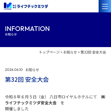
会社案内
INFORMATION
お知らせ
経営理念
会社概要
沿革
事業紹介
トップページ
お知らせ
第32回 安全大会
管工事・水道設備工事
電気設備工事
太陽光発電・オール電化設備工事
管洗浄・清掃
お知らせ
2026.06.10
施工事例
第32回 安全大会
採用情報
令和８年６月５日（金） 八日市ロイヤルホテルにて
㈱
協力業者の
皆様へ
ライフテックミツダ安全大会
を
開催しました