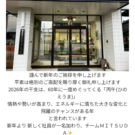
お電話でのお問合せ
（ 受付時間 平日9:00～18:00 ）
0748-23-0667
Webからのお問合せ
謹んで新年のご挨拶を申し上げます
平素は格別のご高配を賜り厚く御礼申し上げます
2026年の干支は、60年に一度めぐってくる「丙午(ひの
えうま)」
情熱や勢いが高まり、エネルギーに満ちた大きな変化と
飛躍のチャンスがある年
と言われています
新年より 新しく社員が一名加わり、チームＭＩＴＳＵＤ
Ａ