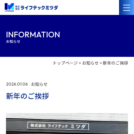
会社案内
INFORMATION
お知らせ
経営理念
会社概要
沿革
事業紹介
トップページ
お知らせ
新年のご挨拶
管工事・水道設備工事
電気設備工事
太陽光発電・オール電化設備工事
管洗浄・清掃
お知らせ
2026.01.06
施工事例
新年のご挨拶
採用情報
協力業者の
皆様へ