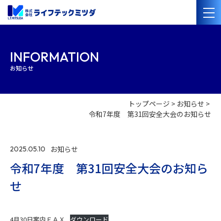
会社案内
INFORMATION
お知らせ
経営理念
会社概要
沿革
事業紹介
トップページ
お知らせ
令和7年度 第31回安全大会のお知らせ
管工事・水道設備工事
電気設備工事
太陽光発電・オール電化設備工事
管洗浄・清掃
お知らせ
2025.05.10
施工事例
令和7年度 第31回安全大会のお知ら
採用情報
せ
協力業者の
皆様へ
4月30日案内ＦＡＸ
ダウンロード